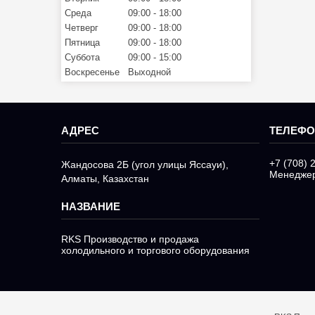
Среда
09:00
18:00
Четверг
09:00
18:00
Пятница
09:00
18:00
Суббота
09:00
15:00
Воскресенье
Выходной
+7 (708) 
Жандосова 2Б (угол улицы Яссауи),
Менедже
Алматы, Казахстан
RKS Производство и продажа
холодильного и торгового оборудования