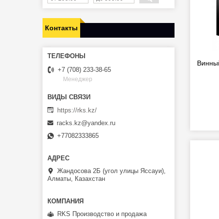
Контакты
Винны
+7 (708) 233-38-65
Менеджер
https://rks.kz/
racks.kz@yandex.ru
+77082333865
Жандосова 2Б (угол улицы Яссауи),
Алматы, Казахстан
RKS Производство и продажа