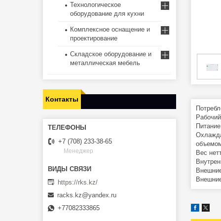
Технологическое
оборудование для кухни
Комплексное оснащение и
проектирование
Складское оборудование и
металлическая мебель
Контакты
Потребле
Рабочий 
Питание 
Охлажда
+7 (708) 233-38-65
объемом
Менеджер
Вес нетт
Внутрен
Внешние
Внешние
https://rks.kz/
racks.kz@yandex.ru
+77082333865