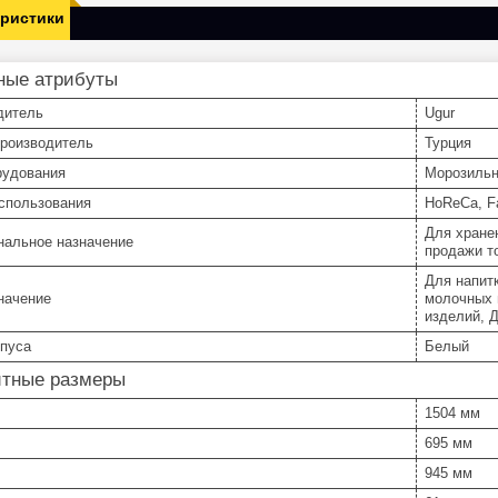
еристики
ные атрибуты
дитель
Ugur
производитель
Турция
рудования
Морозильн
спользования
HoReCa, Fa
Для хране
нальное назначение
продажи т
Для напитк
начение
молочных 
изделий, 
рпуса
Белый
итные размеры
1504 мм
695 мм
945 мм