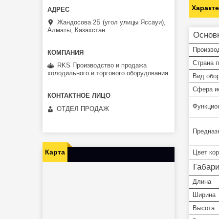
Характ
Жандосова 2Б (угол улицы Яссауи),
Алматы, Казахстан
Основ
Произво
Страна 
RKS Производство и продажа
холодильного и торгового оборудования
Вид обо
Сфера и
Функцио
ОТДЕЛ ПРОДАЖ
Предназ
Карта
Цвет ко
Габар
Длина
Ширина
Высота