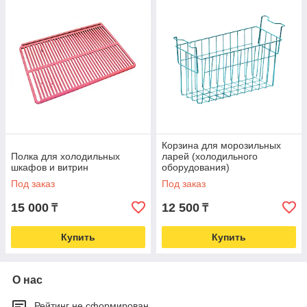
удобную сортировку и хранение мелких товаров.
Разнообразие размеров и конфигураций позволяет
подобрать оптимальное решение для любого типа
холодильного оборудования - от торговых витрин до
промышленных камер. Все изделия легко устанавливаются и
совместимы с большинством моделей холодильников.
Использование качественных корзин и полок помогает
повысить эффективность работы оборудования, улучшить
презентацию товаров и продлить срок службы техники.
Корзина для морозильных
Полка для холодильных
ларей (холодильного
шкафов и витрин
оборудования)
Под заказ
Под заказ
15 000
12 500
₸
₸
Купить
Купить
О нас
Рейтинг не сформирован