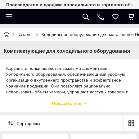
Производство и продажа холодильного и торгового обор
Каталог
Холодильное оборудование для магазинов и 
Комплектующие для холодильного оборудования
Корзины и полки являются важными элементами
холодильного оборудования, обеспечивающими удобную
организацию внутреннего пространства и эффективное
хранение продукции. Они позволяют рационально
использовать объем камеры, упрощают доступ к товарам и
способствуют поддержанию порядка.
Показать всё
В нашем ассортименте представлены прочные и надежные
комплектующие, изготовленные из качественных
материалов, устойчивых к низким температурам, влаге и
Сортировка
механическим нагрузкам. Полки отличаются высокой
несущей способностью и подходят для размещения
различных видов продукции, а корзины обеспечивают