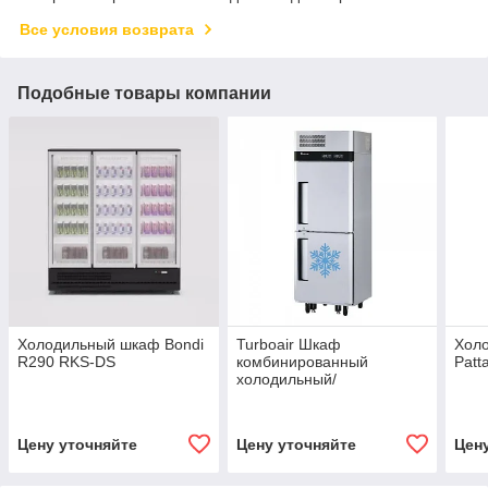
Все условия возврата
Подобные товары компании
Холодильный шкаф Bondi
Turboair Шкаф
Хол
R290 RKS-DS
комбинированный
Patt
холодильный/
морозильный KRF25-2
Цену уточняйте
Цену уточняйте
Цен