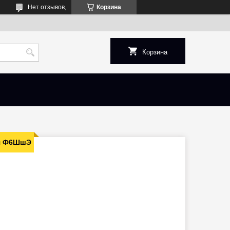
Нет отзывов,
Корзина
Корзина
я Ф6ШшЭ