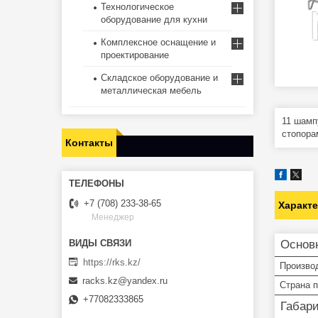
Технологическое
оборудование для кухни
Комплексное оснащение и
проектирование
Складское оборудование и
металлическая мебель
11 шамп
стопорам
Контакты
+7 (708) 233-38-65
Характ
Менеджер
Основ
https://rks.kz/
Произво
racks.kz@yandex.ru
Страна 
+77082333865
Габар