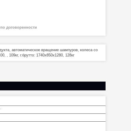
й
по договоренности
дукта, автоматическое вращение шампуров, колеса со
, , 109кг, г.брутто: 1740х850х1280, 128кг
r