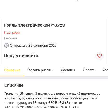
Гриль электрический Ф3У2Э
Под заказ
Розница
Отправка с
23 сентября 2026
Цену уточняйте
Описание
Характеристики
Доставка
Оплата
Усл
Описание
Гриль на 15 тушек, 3 шампура в первом ряду+2 шампура во
втором ряду, выполнен полностью из нержавеющей стали,
готовит курицу за 55 минут, 380 В, 6,8 кВт, г.нетто
967х583х731; 66кг, г.брутто:1067x683x981, 91кг