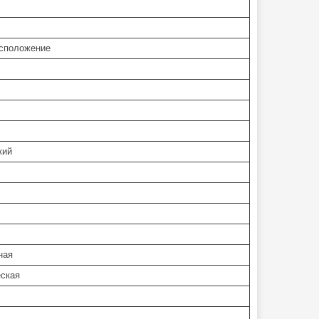
асположение
кий
ная
еская