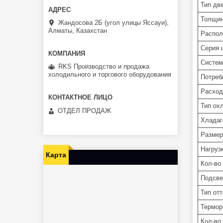
Тип дв
Толщин
Жандосова 2Б (угол улицы Яссауи),
Алматы, Казахстан
Распол
Серия 
Систем
RKS Производство и продажа
холодильного и торгового оборудования
Потреб
Расход 
Тип ох
ОТДЕЛ ПРОДАЖ
Хладаг
Размер
Нагрузк
Карта
Кол-во
Подсве
Тип от
Термор
Кол-во