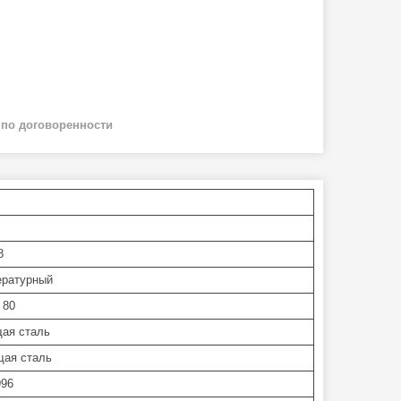
й
по договоренности
8
ературный
 80
ая сталь
ая сталь
996