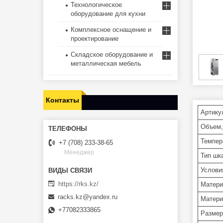
Технологическое
оборудование для кухни
Комплексное оснащение и
проектирование
Складское оборудование и
металлическая мебель
Контакты
Артику
Объем,
Темпер
+7 (708) 233-38-65
Менеджер
Тип шк
Услови
https://rks.kz/
Матери
racks.kz@yandex.ru
Матери
+77082333865
Разме