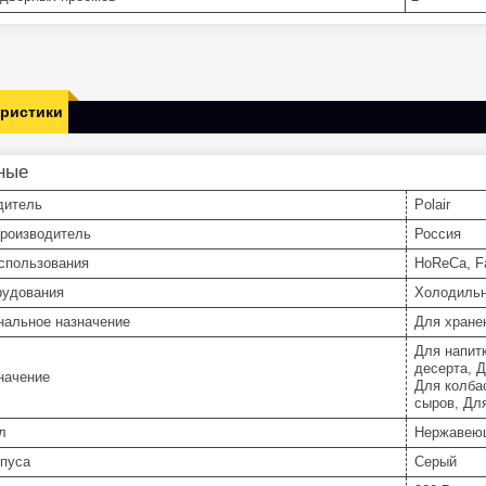
еристики
ные
дитель
Polair
производитель
Россия
спользования
HoReCa, Fa
рудования
Холодиль
нальное назначение
Для хране
Для напит
десерта, 
начение
Для колба
сыров, Дл
л
Нержавею
рпуса
Серый