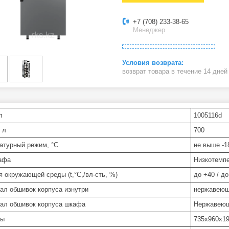
+7 (708) 233-38-65
Менеджер
возврат товара в течение 14 дне
л
1005116d
 л
700
атурный режим, °C
не выше -1
афа
Низкотемп
я окружающей среды (t,°C,/вл-сть, %)
до +40 / до
ал обшивок корпуса изнутри
нержавеющ
ал обшивок корпуса шкафа
Нержавеющ
ры
735х960х1