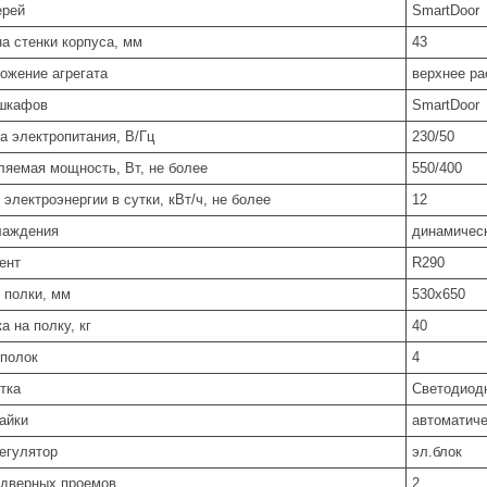
ерей
SmartDoor
а стенки корпуса, мм
43
ожение агрегата
верхнее р
шкафов
SmartDoor
а электропитания, В/Гц
230/50
ляемая мощность, Вт, не более
550/400
электроэнергии в сутки, кВт/ч, не более
12
лаждения
динамичес
ент
R290
 полки, мм
530x650
а на полку, кг
40
 полок
4
тка
Светодиод
тайки
автоматич
егулятор
эл.блок
 дверных проемов
2