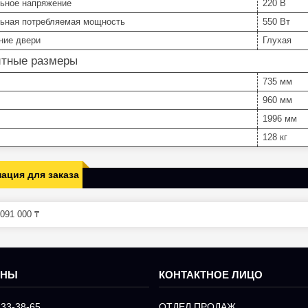
ьное напряжение
220 В
ьная потребляемая мощность
550 Вт
ние двери
Глухая
итные размеры
735 мм
960 мм
1996 мм
128 кг
ация для заказа
091 000 ₸
233-38-65
ОТДЕЛ ПРОДАЖ