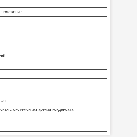
асположение
кий
ная
ская с системой испарения конденсата