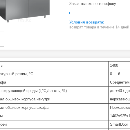
Заказ только по телефону
возврат товара в течение 14 дне
 л
1400
атурный режим, °C
0…+6
афа
Среднетем
я окружающей среды (t,°C,/вл-сть, %)
до +40 / до
ал обшивок корпуса изнутри
нержавеющ
ал обшивок корпуса шкафа
Нержавеющ
ры
1402х925х
ерей
SmartDoor