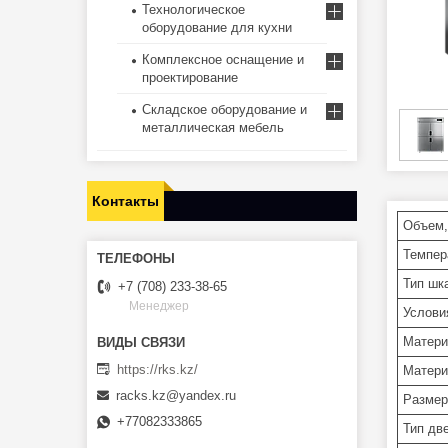
Технологическое
оборудование для кухни
Комплексное оснащение и
проектирование
Складское оборудование и
металлическая мебель
Контакты
Объем,
Темпер
Тип шк
+7 (708) 233-38-65
Менеджер
Услови
Матери
https://rks.kz/
Матери
racks.kz@yandex.ru
Разме
+77082333865
Тип дв