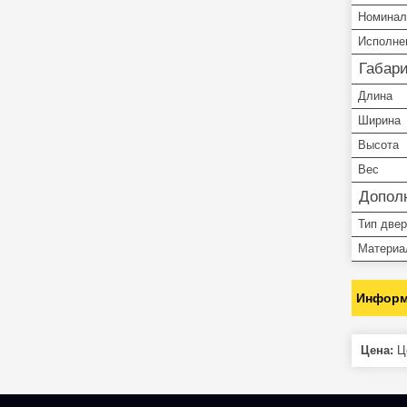
Номинал
Исполне
Габар
Длина
Ширина
Высота
Вес
Допол
Тип две
Материа
Информ
Цена:
Це