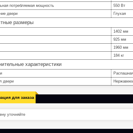
ьная потребляемая мощность
550 Вт
ние двери
Глухая
итные размеры
1402 мм
925 мм
1960 мм
184 кг
нительные характеристики
ри
Распашна
л двери
Нержавею
ация для заказа
ну уточняйте