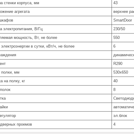
а стенки корпуса, мм
43
ожение агрегата
верхнее р
шкафов
SmartDoor
а электропитания, В/Гц
230/50
ляемая мощность, Вт, не более
550
электроэнергии в сутки, кВт/ч, не более
6
лаждения
динамичес
ент
R290
 полки, мм
530x650
а на полку, кг
40
 полок
8
тка
Светодиод
тайки
автоматиче
егулятор
эл.блок
 дверных проемов
4