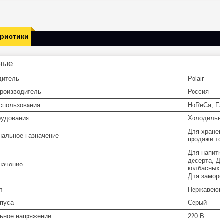
еристики
ные
дитель
Polair
производитель
Россия
спользования
HoReCa, Fa
рудования
Холодиль
Для хране
нальное назначение
продажи т
Для напит
десерта, 
начение
колбасных
Для замор
л
Нержавею
рпуса
Серый
ьное напряжение
220 В