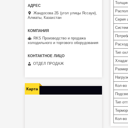
Толщин
Распол
Жандосова 2Б (угол улицы Яссауи),
Алматы, Казахстан
Серия 
Систем
Потреб
RKS Производство и продажа
холодильного и торгового оборудования
Расход 
Тип ох
Хладаг
ОТДЕЛ ПРОДАЖ
Размер
Нагрузк
Кол-во
Карта
Подсве
Тип от
Термор
Кол-во