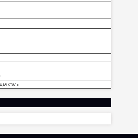
я
щая сталь