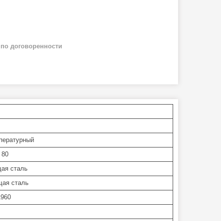
й
по договоренности
пературный
 80
ая сталь
ая сталь
1960