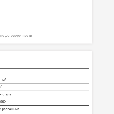
й
по договоренности
ьный
60
я сталь
1960
е распашные