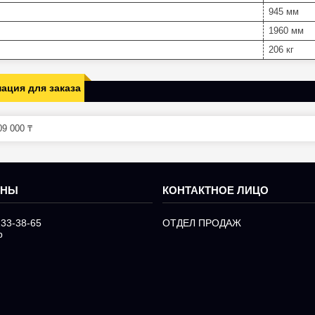
945 мм
1960 мм
206 кг
ация для заказа
9 000 ₸
233-38-65
ОТДЕЛ ПРОДАЖ
р