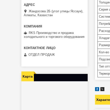
Толщин
Серия 
Жандосова 2Б (угол улицы Яссауи),
Алматы, Казахстан
Систем
Потреб
Расход 
RKS Производство и продажа
холодильного и торгового оборудования
Хладаг
Размер
Кол-во
ОТДЕЛ ПРОДАЖ
Подсве
Тип от
Термор
Карта
Характ