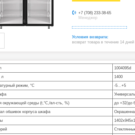
+7 (708) 233-38-65
Менеджер
возврат товара в течение 14 дне
л
1004095d
 л
1400
атурный режим, °C
-5…+5
афа
Универсал
я окружающей среды (t,°C,/вл-сть, %)
до +32/до 
ал обшивок корпуса шкафа
Окрашенна
ры
1402х945х
ерей
Стеклянны