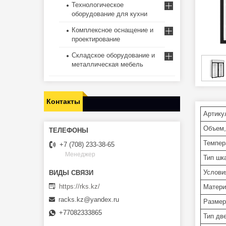
Технологическое
оборудование для кухни
Комплексное оснащение и
проектирование
Складское оборудование и
металлическая мебель
Контакты
Артику
Объем,
Темпер
+7 (708) 233-38-65
Менеджер
Тип шк
Услови
https://rks.kz/
Матери
racks.kz@yandex.ru
Разме
+77082333865
Тип дв