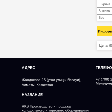
Ширина
Высота
Вес
Информ
Цена:
90
+7 (708) 
Жандосова 2Б (угол улицы Яссауи),
Менедже
Алматы, Казахстан
RKS Производство и продажа
холодильного и торгового оборудования