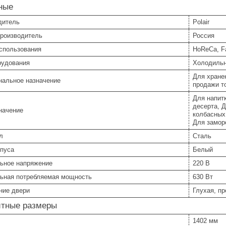
ные
дитель
Polair
производитель
Россия
спользования
HoReCa, Fa
рудования
Холодиль
Для хране
нальное назначение
продажи т
Для напит
десерта, 
начение
колбасных
Для замор
л
Сталь
рпуса
Белый
ьное напряжение
220 В
ьная потребляемая мощность
630 Вт
ние двери
Глухая, п
итные размеры
1402 мм