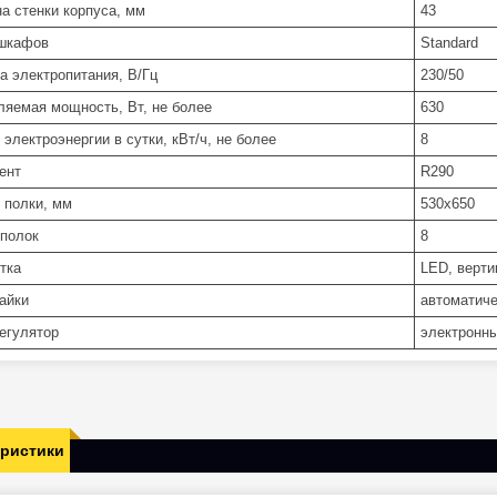
а стенки корпуса, мм
43
шкафов
Standard
а электропитания, В/Гц
230/50
ляемая мощность, Вт, не более
630
электроэнергии в сутки, кВт/ч, не более
8
ент
R290
 полки, мм
530x650
 полок
8
тка
LED, верти
тайки
автоматиче
егулятор
электронны
еристики