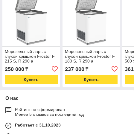
Морозильный ларь с
Морозильный ларь с
Моро
глухой крышкой Frostor F
глухой крышкой Frostor F
глух
215 S, R 290 a
180 S, R 290 a
500 
250 000
237 000
361
₸
₸
Купить
Купить
О нас
Рейтинг не сформирован
Менее 5 отзывов за последний год
Работает с 31.10.2023