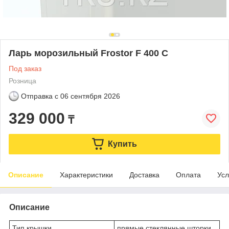
Ларь морозильный Frostor F 400 C
Под заказ
Розница
Отправка с
06 сентября 2026
329 000
₸
Купить
Описание
Характеристики
Доставка
Оплата
Усл
Описание
Тип крышки
прямые стеклянные шторки