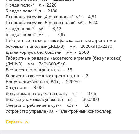
4 ряда полок* л - 2220
5 рядов полок* ,л - 2180
Площадь загрузки ,4 ряда полок* м² - 4,81
Площадь загрузки, 5 рядов полок* м² - 5,74
4 ряда полок* м² - 6,42
5 рядов полок* м² - 7,67
Габаритные размеры шкафа с кассетным агрегатом и
боковыми панелями(ДхШхВ) мм 2620х910х2270
Длина корпуса без боковин мм - 2500
Габаритные размеры кассетного агрегата (без упаковки)
(ДхШхВ) мм 740х600х540
Вес кассетного агрегата, кг - 35
Количество кассетных агрегатов, шт - 2
Напряжение/частота, В/Гц - 220/50
Хладагент - R290
Допустимая нагрузка на полку кг - 37,5
Вес без упаковки/в упаковке кг - 300/350
Энергопотребление в сутки кВт - 18
Устройство управления - электронный контроллер
Скрыть