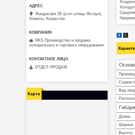
Хладаге
Холодо
Средняя
Жандосова 2Б (угол улицы Яссауи),
Напряже
Алматы, Казахстан
RKS Производство и продажа
холодильного и торгового оборудования
Характ
Основ
ОТДЕЛ ПРОДАЖ
Произво
Страна 
Вид обо
Карта
Располо
Габар
Длина
Ширина
Высота