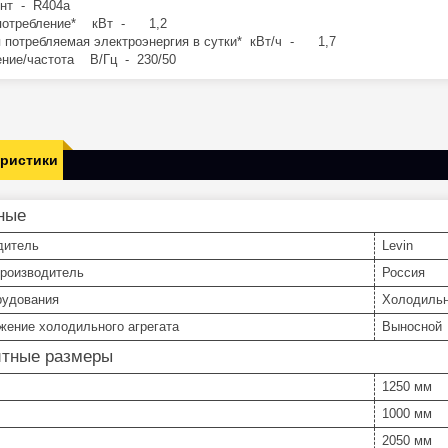
нт - R404a
потребление* кВт - 1,2
 потребляемая электроэнергия в сутки* кВт/ч - 1,7
ние/частота В/Гц - 230/50
еристики
ные
дитель
Levin
производитель
Россия
рудования
Холодильн
жение холодильного агрегата
Выносной
итные размеры
1250 мм
1000 мм
2050 мм