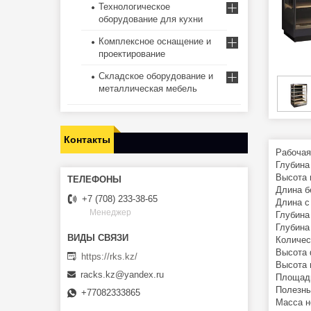
Технологическое
оборудование для кухни
Комплексное оснащение и
проектирование
Складское оборудование и
металлическая мебель
Контакты
Рабочая
Глубин
Высота
Длина 
+7 (708) 233-38-65
Длина 
Менеджер
Глубина
Глубина
Количес
Высота
https://rks.kz/
Высота 
racks.kz@yandex.ru
Площад
Полезны
+77082333865
Масса н