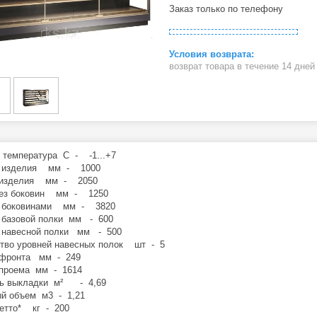
Заказ только по телефону
возврат товара в течение 14 дне
 температура C - -1...+7
а изделия мм - 1000
 изделия мм - 2050
без боковин мм - 1250
с боковинами мм - 3820
 базовой полки мм - 600
 навесной полки мм - 500
тво уровней навесных полок шт - 5
 фронта мм - 249
проема мм - 1614
ь выкладки м² - 4,69
й объем м3 - 1,21
етто* кг - 200