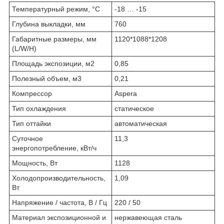
Температурный режим, °C
-18 … -15
Глубина выкладки, мм
760
Габаритные размеры, мм
1120*1088*1208
(L/W/H)
Площадь экспозиции, м
2
0,85
Полезный объем, м
3
0,21
Компрессор
Aspera
Тип охлаждения
статическое
Тип оттайки
автоматическая
Суточное
11,3
энергопотребление, кВт/ч
Мощность, Вт
1128
Холодопроизводительность,
1,09
Вт
Напряжение / частота, В / Гц
220 / 50
Материал экспозиционной и
нержавеющая сталь