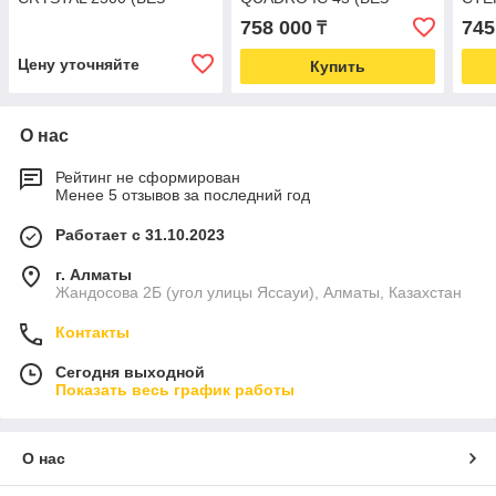
БОКОВИН)
БОКОВИН)
QUA
758 000
745
₸
БОК
Цену уточняйте
Купить
О нас
Рейтинг не сформирован
Менее 5 отзывов за последний год
Работает с 31.10.2023
г. Алматы
Жандосова 2Б (угол улицы Яссауи), Алматы, Казахстан
Контакты
Сегодня выходной
Показать весь график работы
О нас