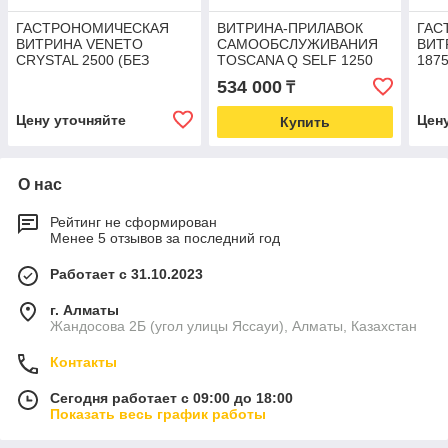
ГАСТРОНОМИЧЕСКАЯ
ВИТРИНА-ПРИЛАВОК
ГАС
ВИТРИНА VENETO
САМООБСЛУЖИВАНИЯ
ВИТ
CRYSTAL 2500 (БЕЗ
TOSCANA Q SELF 1250
187
БОКОВИН)
(БЕЗ БОКОВИН)
534 000
₸
Цену уточняйте
Цен
Купить
О нас
Рейтинг не сформирован
Менее 5 отзывов за последний год
Работает с 31.10.2023
г. Алматы
Жандосова 2Б (угол улицы Яссауи), Алматы, Казахстан
Контакты
Сегодня работает с 09:00 до 18:00
Показать весь график работы