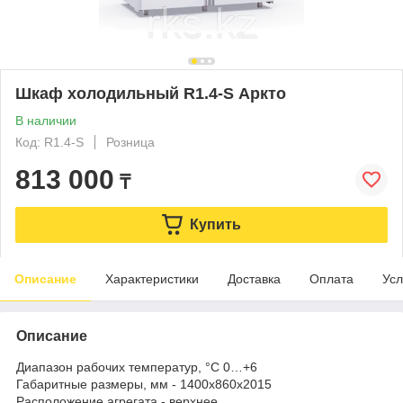
Шкаф холодильный R1.4-S Аркто
В наличии
Код: R1.4-S
Розница
813 000
₸
Купить
Описание
Характеристики
Доставка
Оплата
Усл
Описание
Диапазон рабочих температур, °C 0…+6
Габаритные размеры, мм - 1400х860х2015
Расположение агрегата - верхнее