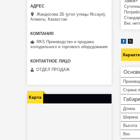
Замок+
Суточны
Потребл
Жандосова 2Б (угол улицы Яссауи),
Стандар
Алматы, Казахстан
Вес нетт
RKS Производство и продажа
холодильного и торгового оборудования
Характ
ОТДЕЛ ПРОДАЖ
Основ
Произво
Страна 
Карта
Габар
Длина
Ширина
Высота
Вес