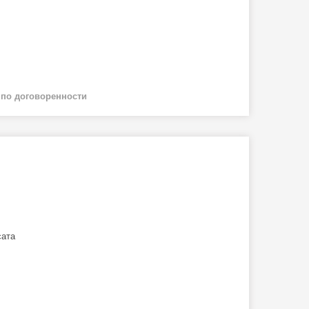
й
по договоренности
сата