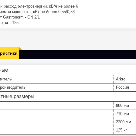
й расход электроэнергии, кВ/ч не более 6
яемая мощность, кВт не более 0,55/0,33
т Gastronorm - GN 2/1
о, кг - 125
еристики
ные
дитель
Arkto
производитель
Россия
итные размеры
880 мм
710 мм
2200 мм
125 кг