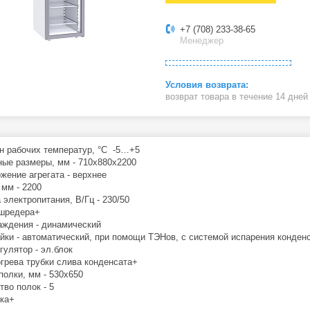
+7 (708) 233-38-65
Менеджер
возврат товара в течение 14 дне
н рабочих температур, °C -5…+5
ные размеры, мм - 710х880х2200
жение агрегата - верхнее
 мм - 2200
 электропитания, В/Гц - 230/50
шредера+
аждения - динамический
айки - автоматический, при помощи ТЭНов, с системой испарения конден
гулятор - эл.блок
грева трубки слива конденсата+
полки, мм - 530x650
тво полок - 5
ка+