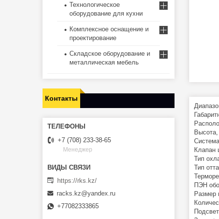
Технологическое
оборудование для кухни
Комплексное оснащение и
проектирование
Складское оборудование и
металлическая мебель
Контакты
Диапазо
Габарит
Располо
Высота,
+7 (708) 233-38-65
Система
Клапан 
Менеджер
Тип охл
Тип отт
Терморе
https://rks.kz/
ПЭН обо
racks.kz@yandex.ru
Размер 
Количес
+77082333865
Подсвет