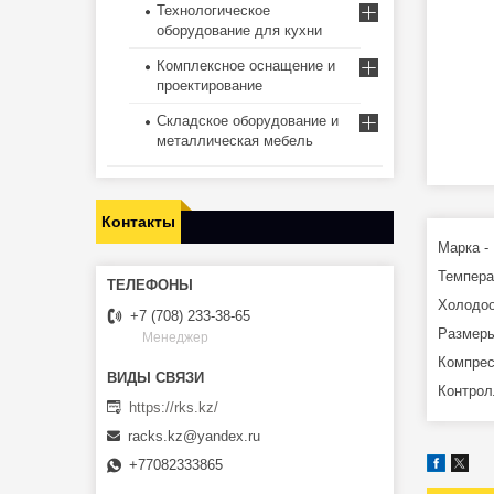
Технологическое
оборудование для кухни
Комплексное оснащение и
проектирование
Складское оборудование и
металлическая мебель
Контакты
Марка -
Темпера
Холодоо
+7 (708) 233-38-65
Размеры
Менеджер
Компрес
Контролл
https://rks.kz/
racks.kz@yandex.ru
+77082333865