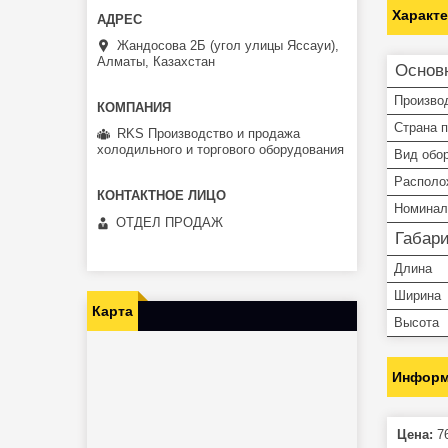
Характ
Жандосова 2Б (угол улицы Яссауи),
Алматы, Казахстан
Основ
Произво
Страна 
RKS Производство и продажа
холодильного и торгового оборудования
Вид обо
Располо
Номинал
ОТДЕЛ ПРОДАЖ
Габар
Длина
Ширина
Карта
Высота
Информ
Цена:
76