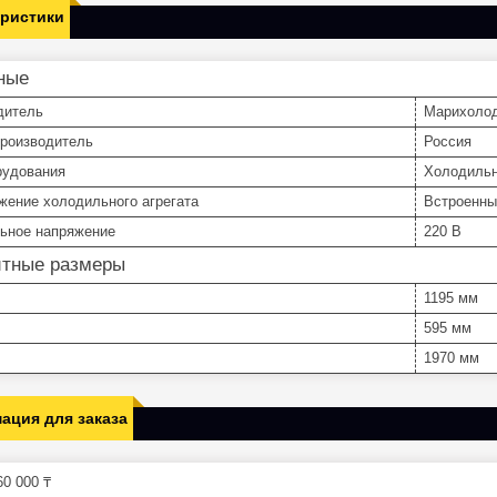
еристики
ные
дитель
Марихоло
производитель
Россия
рудования
Холодиль
жение холодильного агрегата
Встроенны
ьное напряжение
220 В
итные размеры
1195 мм
595 мм
1970 мм
ация для заказа
0 000 ₸