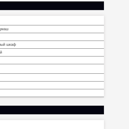
дмаш
ный шкаф
й