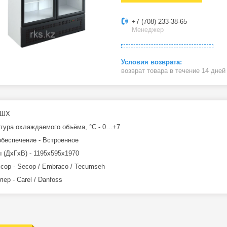
+7 (708) 233-38-65
Менеджер
возврат товара в течение 14 дне
 ШХ
тура охлаждаемого объёма, °C - 0…+7
беспечение - Встроенное
 (ДхГхВ) - 1195x595x1970
сор - Secop / Embraco / Tecumseh
ер - Carel / Danfoss