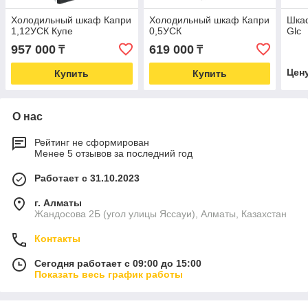
Холодильный шкаф Капри
Холодильный шкаф Капри
Шка
1,12УСК Купе
0,5УСК
Glc
957 000
619 000
₸
₸
Цен
Купить
Купить
О нас
Рейтинг не сформирован
Менее 5 отзывов за последний год
Работает с 31.10.2023
г. Алматы
Жандосова 2Б (угол улицы Яссауи), Алматы, Казахстан
Контакты
Сегодня работает с 09:00 до 15:00
Показать весь график работы