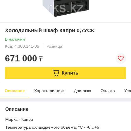
Холодильный шкаф Капри 0,7УСК
В наличии
Код: 4.300.141-05
Розница
671 000
₸
Купить
Описание
Характеристики
Доставка
Оплата
Усл
Описание
Марка - Капри
Температура охлаждаемого объёма, °C - -6…+6