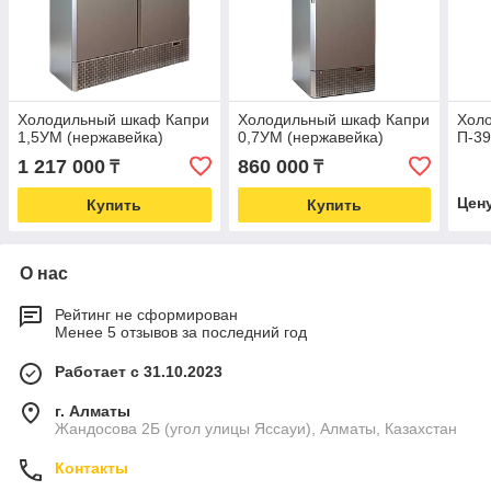
Холодильный шкаф Капри
Холодильный шкаф Капри
Хол
1,5УМ (нержавейка)
0,7УМ (нержавейка)
П-3
1 217 000
860 000
₸
₸
Цен
Купить
Купить
О нас
Рейтинг не сформирован
Менее 5 отзывов за последний год
Работает с 31.10.2023
г. Алматы
Жандосова 2Б (угол улицы Яссауи), Алматы, Казахстан
Контакты