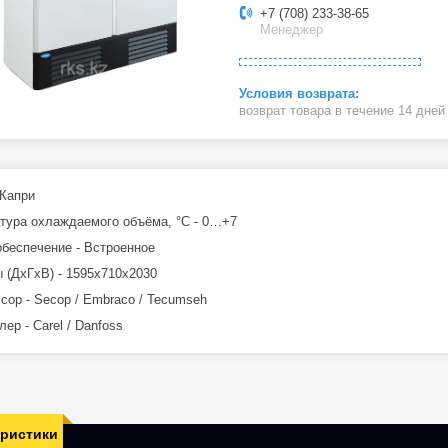
+7 (708) 233-38-65
Менеджер
возврат товара в течение 14 дне
 Капри
тура охлаждаемого объёма, °C - 0…+7
беспечение - Встроенное
 (ДхГхВ) - 1595x710x2030
сор - Secop / Embraco / Tecumseh
ер - Carel / Danfoss
еристики