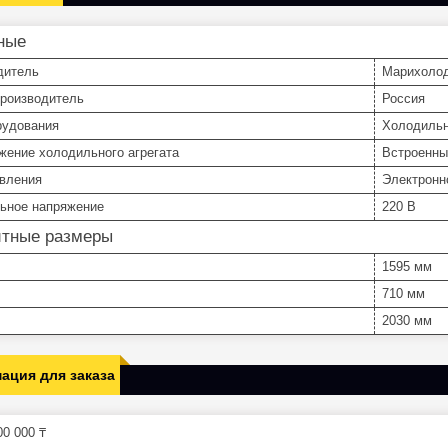
ные
дитель
Марихоло
производитель
Россия
рудования
Холодиль
жение холодильного агрегата
Встроенны
авления
Электронн
ьное напряжение
220 В
итные размеры
1595 мм
710 мм
2030 мм
ация для заказа
0 000 ₸