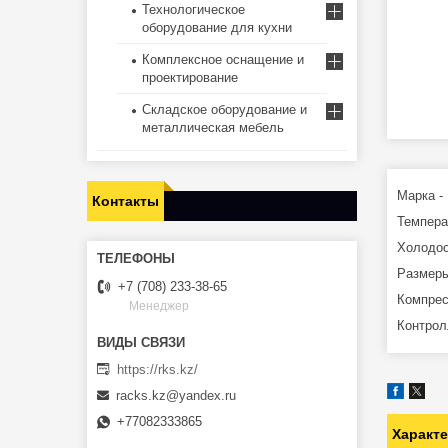
Технологическое
оборудование для кухни
Комплексное оснащение и
проектирование
Складское оборудование и
металлическая мебель
Марка -
Контакты
Темпера
Холодоо
Размеры
+7 (708) 233-38-65
Компрес
Менеджер
Контролл
https://rks.kz/
racks.kz@yandex.ru
+77082333865
Характ