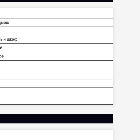
дмаш
ный шкаф
й
ое