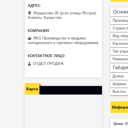
Основ
Жандосова 2Б (угол улицы Яссауи),
Алматы, Казахстан
Произво
Страна 
Вид обо
RKS Производство и продажа
холодильного и торгового оборудования
Располо
Тип упр
Номинал
ОТДЕЛ ПРОДАЖ
Габар
Длина
Ширина
Карта
Высота
Информ
Цена:
90