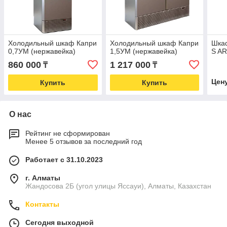
Холодильный шкаф Капри
Холодильный шкаф Капри
Шка
0,7УМ (нержавейка)
1,5УМ (нержавейка)
S A
860 000
1 217 000
₸
₸
Цен
Купить
Купить
О нас
Рейтинг не сформирован
Менее 5 отзывов за последний год
Работает с 31.10.2023
г. Алматы
Жандосова 2Б (угол улицы Яссауи), Алматы, Казахстан
Контакты
Сегодня выходной