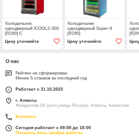
Холодильник
Холодильник
Хол
однодверный ICOOL2-300
однодверный Super-9
одн
[R290] C
[R290]
[R29
Цену уточняйте
Цену уточняйте
Цен
О нас
Рейтинг не сформирован
Менее 5 отзывов за последний год
Работает с 31.10.2023
г. Алматы
Жандосова 2Б (угол улицы Яссауи), Алматы, Казахстан
Контакты
Сегодня работает с 09:00 до 18:00
Показать весь график работы