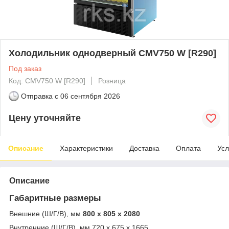
Холодильник однодверный CMV750 W [R290]
Под заказ
Код: CMV750 W [R290]
Розница
Отправка с
06 сентября 2026
Цену уточняйте
Описание
Характеристики
Доставка
Оплата
Усл
Описание
Габаритные размеры
Внешние (Ш/Г/В), мм
800 x 805 x 2080
Внутренние (Ш/Г/В), мм 720 x 675 x 1665