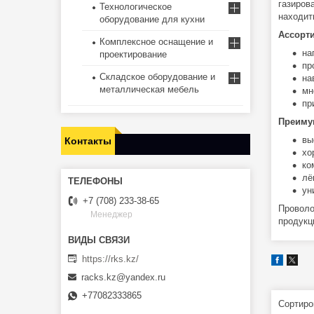
газиров
Технологическое
находит
оборудование для кухни
Ассорт
Комплексное оснащение и
на
проектирование
пр
Складское оборудование и
на
металлическая мебель
мн
пр
Преиму
вы
Контакты
хо
ко
лё
ун
+7 (708) 233-38-65
Проволо
Менеджер
продукц
https://rks.kz/
racks.kz@yandex.ru
+77082333865