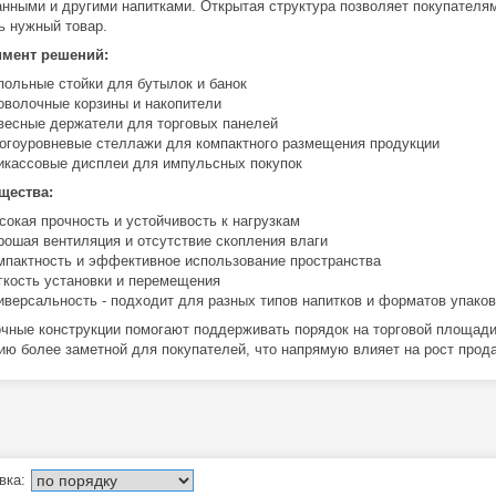
анными и другими напитками. Открытая структура позволяет покупателям
ь нужный товар.
имент решений:
польные стойки для бутылок и банок
оволочные корзины и накопители
весные держатели для торговых панелей
огоуровневые стеллажи для компактного размещения продукции
икассовые дисплеи для импульсных покупок
щества:
сокая прочность и устойчивость к нагрузкам
рошая вентиляция и отсутствие скопления влаги
мпактность и эффективное использование пространства
гкость установки и перемещения
иверсальность - подходит для разных типов напитков и форматов упаков
чные конструкции помогают поддерживать порядок на торговой площад
ию более заметной для покупателей, что напрямую влияет на рост прод