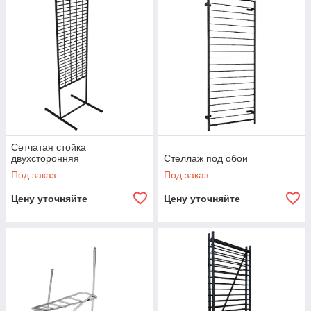
быстро пополнять и обслуживать витрины.
Области применения:
размещение крепежа (саморезы, гвозди, дюбели)
выкладка инструментов и расходных материалов
демонстрация аксессуаров, комплектующих и
упаковочных товаров
организация прикассовых зон
Ассортимент оборудования:
Сетчатая стойка
навесные крючки и держатели для
двухсторонняя
Стеллаж под обои
перфорированных панелей
Под заказ
Под заказ
проволочные корзины и накопители
Цену уточняйте
Цену уточняйте
торговые стойки и стеллажи
модульные системы для гибкой настройки торгового
пространства
Преимущества:
высокая прочность и устойчивость к нагрузкам
эффективное использование торговой площади