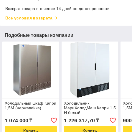
Возврат товара в течение 14 дней по договоренности
Все условия возврата
Подобные товары компании
Холодильный шкаф Капри
Холодильник
Хол
1,5М (нержавейка)
МариХолодМаш Капри 1.5
1,5
Н белый
1 074 000
1 226 317,70
900
₸
₸
Купить
Купить