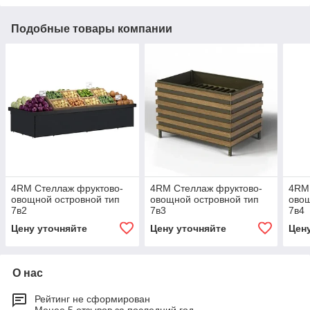
Подобные товары компании
4RM Стеллаж фруктово-
4RM Стеллаж фруктово-
4RM
овощной островной тип
овощной островной тип
овощ
7в2
7в3
7в4
Цену уточняйте
Цену уточняйте
Цен
О нас
Рейтинг не сформирован