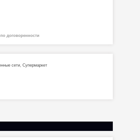
й
по договоренности
енные сети, Супермаркет