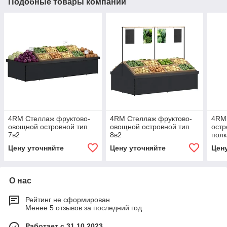
Подобные товары компании
4RM Стеллаж фруктово-
4RM Стеллаж фруктово-
4RM
овощной островной тип
овощной островной тип
остр
7в2
8в2
пол
Цену уточняйте
Цену уточняйте
Цен
О нас
Рейтинг не сформирован
Менее 5 отзывов за последний год
Работает с 31.10.2023