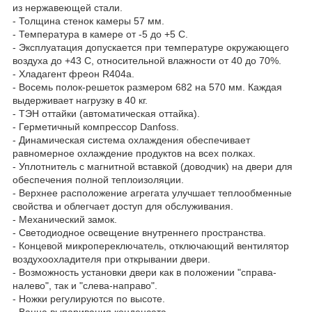
из нержавеющей стали.
- Толщина стенок камеры 57 мм.
- Температура в камере от -5 до +5 С.
- Эксплуатация допускается при температуре окружающего
воздуха до +43 С, относительной влажности от 40 до 70%.
- Хладагент фреон R404а.
- Восемь полок-решеток размером 682 на 570 мм. Каждая
выдерживает нагрузку в 40 кг.
- ТЭН оттайки (автоматическая оттайка).
- Герметичный компрессор Danfoss.
- Динамическая система охлаждения обеспечивает
равномерное охлаждение продуктов на всех полках.
- Уплотнитель с магнитной вставкой (доводчик) на двери для
обеспечения полной теплоизоляции.
- Верхнее расположение агрегата улучшает теплообменные
свойства и облегчает доступ для обслуживания.
- Механический замок.
- Светодиодное освещение внутреннего пространства.
- Концевой микропереключатель, отключающий вентилятор
воздухоохладителя при открывании двери.
- Возможность установки двери как в положении "справа-
налево", так и "слева-направо".
- Ножки регулируются по высоте.
- Ванна выпаривания конденсата.