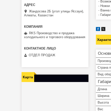
- Возмо
- Ножки
- Ванна
Жандосова 2Б (угол улицы Яссауи),
- Габар
Алматы, Казахстан
RKS Производство и продажа
холодильного и торгового оборудования
Характ
Основ
ОТДЕЛ ПРОДАЖ
Произво
Страна 
Вид обо
Карта
Габар
Длина
Ширина
Высота
Вес