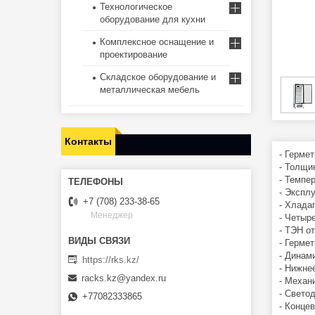
Технологическое
оборудование для кухни
Комплексное оснащение и
проектирование
Складское оборудование и
металлическая мебель
Контакты
- Герме
- Толщи
- Темпе
- Экспл
+7 (708) 233-38-65
- Хлада
Менеджер
- Четыр
- ТЭН от
- Герме
- Динам
https://rks.kz/
- Нижне
racks.kz@yandex.ru
- Механ
- Свето
+77082333865
- Конце