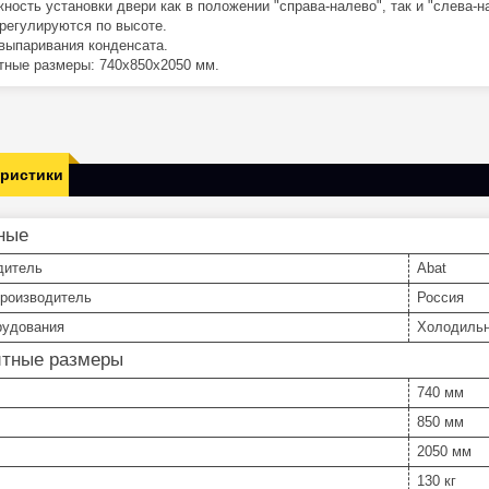
жность установки двери как в положении "справа-налево", так и "слева-н
 регулируются по высоте.
 выпаривания конденсата.
итные размеры: 740x850x2050 мм.
еристики
ные
дитель
Abat
производитель
Россия
рудования
Холодиль
итные размеры
740 мм
850 мм
2050 мм
130 кг