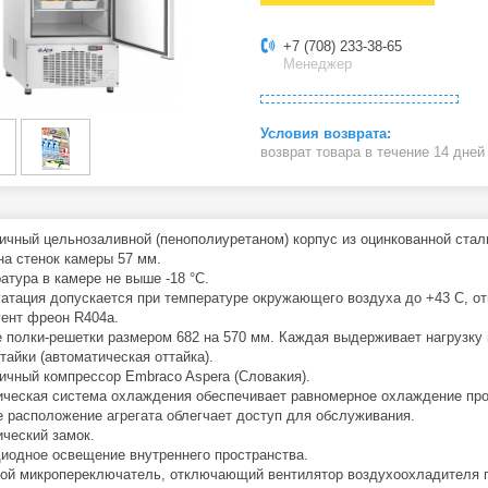
+7 (708) 233-38-65
Менеджер
возврат товара в течение 14 дне
тичный цельнозаливной (пенополиуретаном) корпус из оцинкованной ста
на стенок камеры 57 мм.
ратура в камере не выше -18 °С.
уатация допускается при температуре окружающего воздуха до +43 С, о
гент фреон R404а.
е полки-решетки размером 682 на 570 мм. Каждая выдерживает нагрузку в
тайки (автоматическая оттайка).
тичный компрессор Embraco Aspera (Словакия).
ическая система охлаждения обеспечивает равномерное охлаждение про
е расположение агрегата облегчает доступ для обслуживания.
ический замок.
диодное освещение внутреннего пространства.
вой микропереключатель, отключающий вентилятор воздухоохладителя п