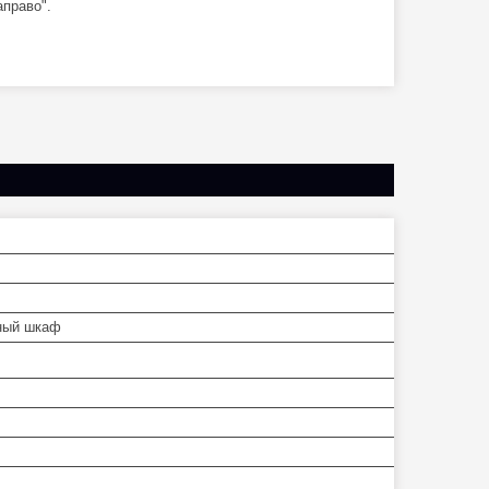
аправо".
ный шкаф