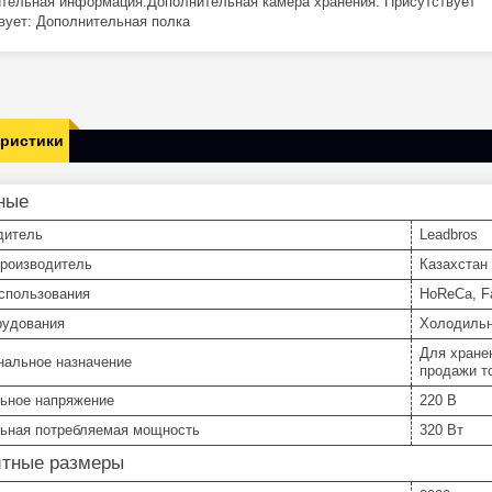
тельная информация:Дополнительная камера хранения: Присутствует
вует: Дополнительная полка
еристики
ные
дитель
Leadbros
производитель
Казахстан
спользования
HoReCa, Fa
рудования
Холодильн
Для хране
нальное назначение
продажи т
ьное напряжение
220 В
ьная потребляемая мощность
320 Вт
итные размеры