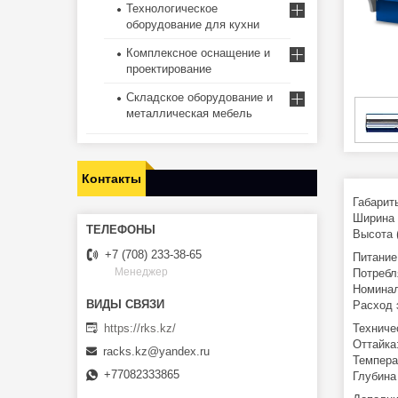
Технологическое
оборудование для кухни
Комплексное оснащение и
проектирование
Складское оборудование и
металлическая мебель
Контакты
Габарит
Ширина 
Высота 
+7 (708) 233-38-65
Питание
Менеджер
Потребл
Номинал
Расход 
https://rks.kz/
Техниче
Оттайка
racks.kz@yandex.ru
Темпера
+77082333865
Глубина