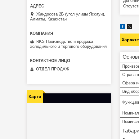
Дополни
Отсутст
Жандосова 2Б (угол улицы Яссауи),
Алматы, Казахстан
Характ
RKS Производство и продажа
холодильного и торгового оборудования
Основ
Произво
ОТДЕЛ ПРОДАЖ
Страна 
Сфера и
Вид обо
Карта
Функцио
Номинал
Номинал
Габар