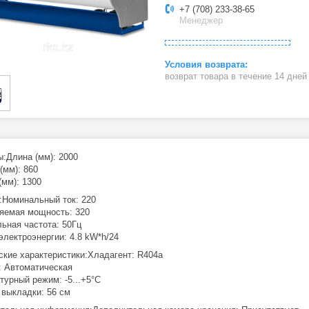
+7 (708) 233-38-65
Менеджер
возврат товара в течение 14 дне
ы:Длина (мм): 2000
(мм): 860
(мм): 1300
:Номинальный ток: 220
яемая мощность: 320
ьная частота: 50Гц
электроэнергии: 4.8 kW*h/24
ские характеристики:Хладагент: R404a
: Автоматическая
турный режим: -5...+5°C
 выкладки: 56 см