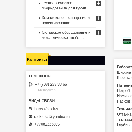
Технологическое
оборудование для кухни
Комплексное оснащение и
проектирование
Складское оборудование и
металлическая мебель
Контакты
Габари
Ширина 
Высота 
+7 (708) 233-38-65
Питани
Менеджер
Потребл
Номинал
Расход 
https://rks.kz/
Техниче
Оттайка
racks.kz@yandex.ru
Темпера
+77082333865
Глубина