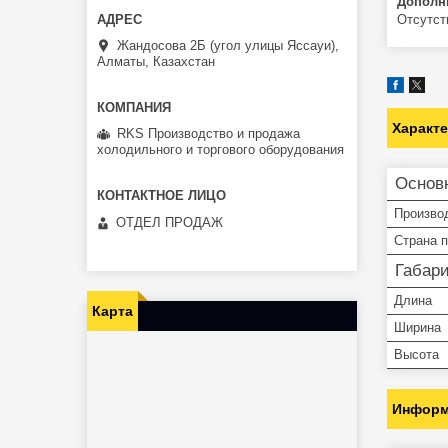
Дополн
Отсутст
Жандосова 2Б (угол улицы Яссауи),
Алматы, Казахстан
Характ
RKS Производство и продажа
холодильного и торгового оборудования
Основ
Произво
ОТДЕЛ ПРОДАЖ
Страна 
Габар
Длина
Карта
Ширина
Высота
Информ