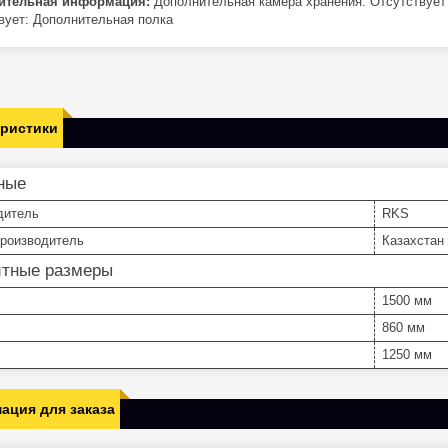
ительная информация:
Дополнительная камера хранения: Отсутствует
вует: Дополнительная полка
еристики
ные
дитель
RKS
производитель
Казахстан
итные размеры
1500 мм
860 мм
1250 мм
ация для заказа