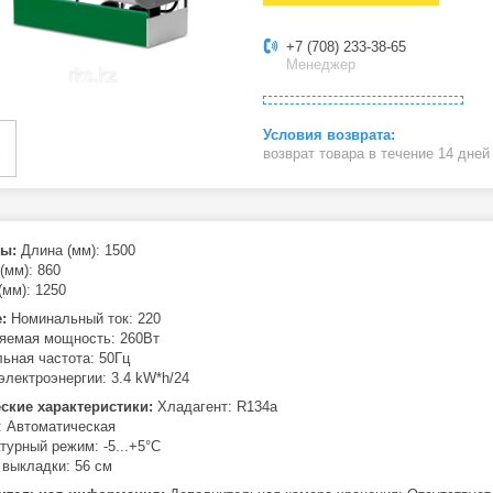
+7 (708) 233-38-65
Менеджер
возврат товара в течение 14 дне
ты:
Длина (мм): 1500
(мм): 860
(мм): 1250
е:
Номинальный ток: 220
яемая мощность: 260Вт
ьная частота: 50Гц
электроэнергии: 3.4 kW*h/24
ские характеристики:
Хладагент: R134a
: Автоматическая
турный режим: -5...+5°C
 выкладки: 56 см