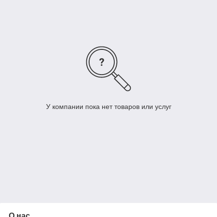
✅ Эффективное охлаждение
✅ Современный дизайн
✅ Энергосбережение и надежность
✅ Подходит для круглосуточной эксплуатации
Выбирайте холодильные витрины от проверенных
производителей с гарантией и сервисной поддержкой.
Поможем подобрать оптимальное решение под ваш
ассортимент и формат торговли.
У компании пока нет товаров или услуг
О нас