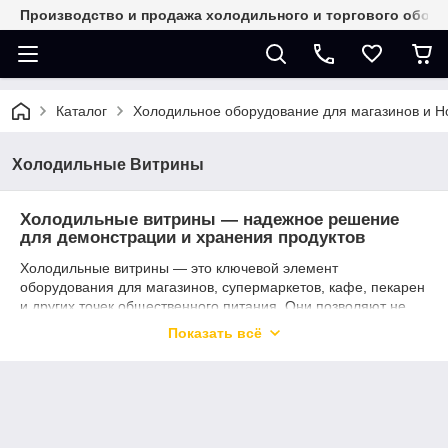
Производство и продажа холодильного и торгового обор
Каталог
Холодильное оборудование для магазинов и 
Холодильные Витрины
Холодильные витрины — надежное решение
для демонстрации и хранения продуктов
Холодильные витрины — это ключевой элемент
оборудования для магазинов, супермаркетов, кафе, пекарен
и других точек общественного питания. Они позволяют не
только сохранять свежесть продуктов, но и выгодно
Показать всё
представить их покупателям.
В нашем каталоге представлены витрины различных типов:
гастрономические, кондитерские, мясные, рыбные,
универсальные и островные
. Мы предлагаем
оборудование с разными температурными режимами,
размерами и дизайном — для любого формата бизнеса.